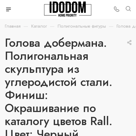
—
—
—
Главная
Каталог
Полигональные фигуры
Голова 
Голова добермана.
Полигональная
скульптура из
углеродистой стали.
Финиш:
Окрашивание по
каталогу цветов Rall.
Цвет: Черный