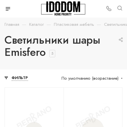
—
—
—
Главная
Каталог
Пластиковая мебель
Светильник
Светильники шары
Emisfero
5
По умолчанию (возрастание)
ФИЛЬТР