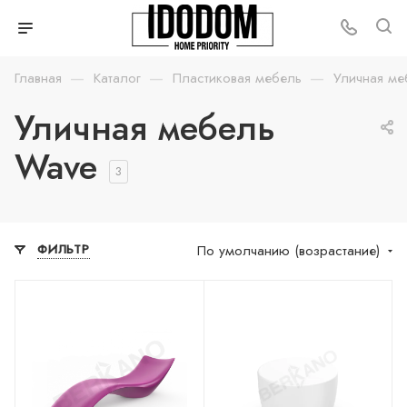
—
—
—
Главная
Каталог
Пластиковая мебель
Уличная ме
Уличная мебель
Wave
3
По умолчанию (возрастание)
ФИЛЬТР