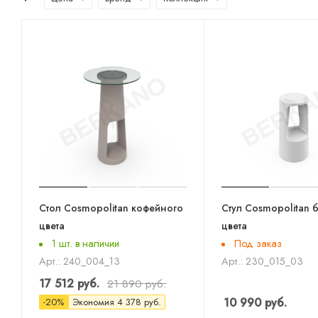
Стол Cosmopolitan кофейного
Стул Cosmopolitan 
цвета
цвета
1 шт. в наличии
Под заказ
Арт.: 240_004_13
Арт.: 230_015_03
17 512
руб.
21 890
руб.
10 990
руб.
-
20
%
Экономия
4 378
руб.