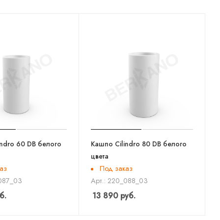
indro 60 DB белого
Кашпо Cilindro 80 DB белого
цвета
аз
Под заказ
_087_03
Арт.: 220_088_03
б.
13 890
руб.