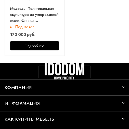
Медведь. Полигональная
скульптура из углеродистой
стали. Финиш:
Окрашивание по каталогу
Под заказ
цветов Rall. Цвет: Красный.
170 000 руб.
Длина 107 см.
Подробнее
КОМПАНИЯ
ИНФОРМАЦИЯ
КАК КУПИТЬ МЕБЕЛЬ