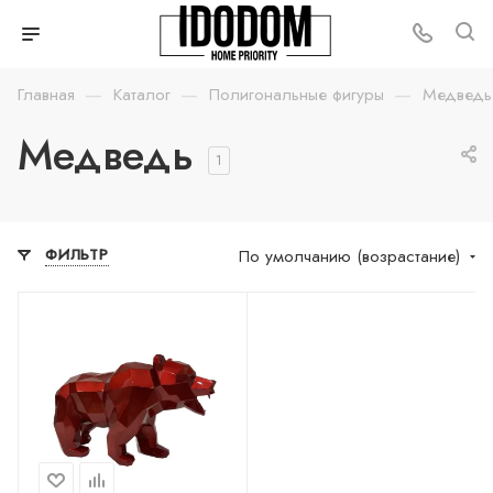
—
—
—
Главная
Каталог
Полигональные фигуры
Медведь
Медведь
1
По умолчанию (возрастание)
ФИЛЬТР