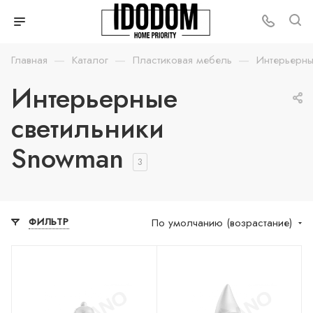
—
—
—
Главная
Каталог
Пластиковая мебель
Интерьерны
Интерьерные
светильники
Snowman
3
По умолчанию (возрастание)
ФИЛЬТР