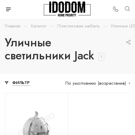
—
—
—
Главная
Каталог
Пластиковая мебель
Уличные LE
Уличные
светильники Jack
1
По умолчанию (возрастание)
ФИЛЬТР