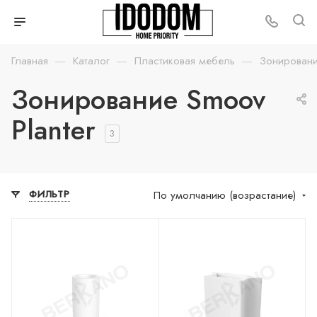
—
—
—
Главная
Каталог
Пластиковая мебель
Зонирован
Зонирование Smoov
Planter
3
По умолчанию (возрастание)
ФИЛЬТР