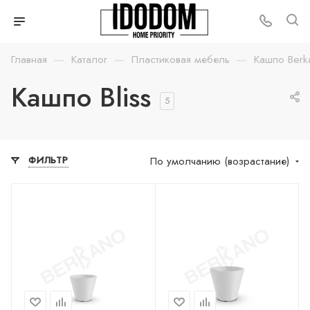
—
—
—
Главная
Каталог
Пластиковая мебель
Кашпо Berk
Кашпо Bliss
5
По умолчанию (возрастание)
ФИЛЬТР