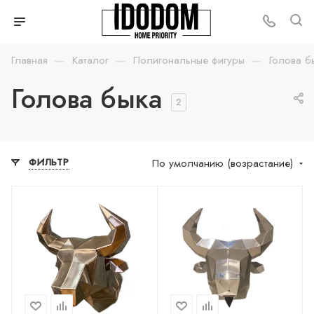
—
—
—
Главная
Каталог
Полигональные фигуры
Голова б
Голова быка
2
По умолчанию (возрастание)
ФИЛЬТР