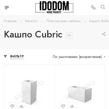
—
—
—
Главная
Каталог
Пластиковая мебель
Кашпо Berk
Кашпо Cubric
10
По умолчанию (возрастание)
ФИЛЬТР