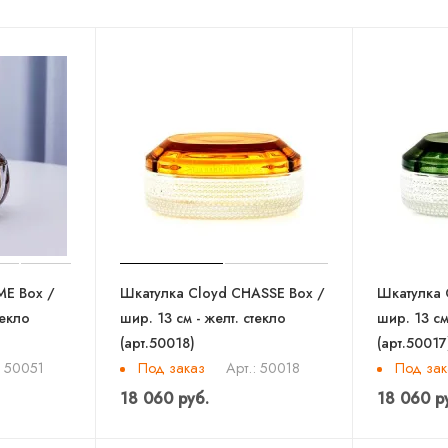
ME Box /
Шкатулка Cloyd CHASSE Box /
Шкатулка 
текло
шир. 13 см - желт. стекло
шир. 13 см
(арт.50018)
(арт.50017
Под заказ
Под зак
: 50051
Арт.: 50018
18 060 руб.
18 060 р