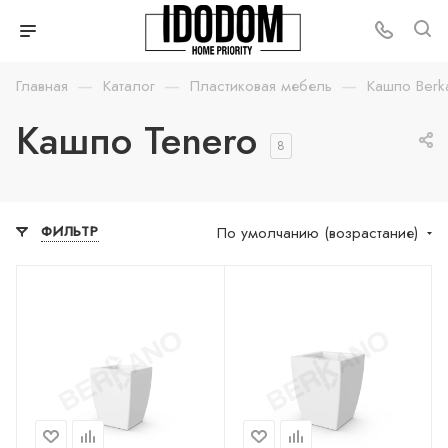
—
—
—
Главная
Каталог
Пластиковая мебель
Кашпо Berk
Кашпо Tenero
8
По умолчанию (возрастание)
ФИЛЬТР