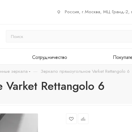
Россия, г.Москва, МЦ Гранд-2, 
Сотрудничество
Покупат
—
енные зеркала
Зеркало прямоугольное Varket Rettangolo 6
Varket Rettangolo 6