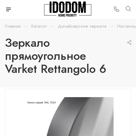
—
—
—
Главная
Каталог
Дизайнерские зеркала
Настенн
Зеркало
прямоугольное
Varket Rettangolo 6