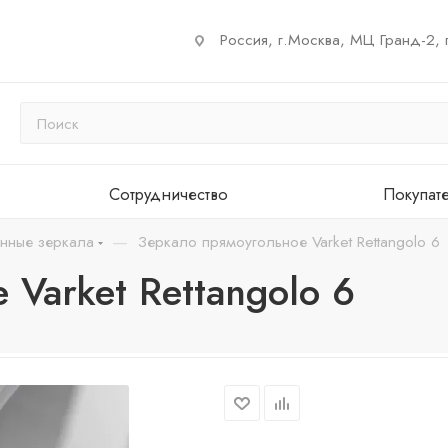
Россия, г.Москва, МЦ Гранд-2, 
Сотрудничество
Покупат
—
енные зеркала
Зеркало прямоугольное Varket Rettangolo 6
Varket Rettangolo 6