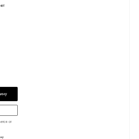
ет
зину
ется от
ену