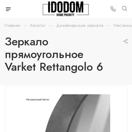
—
—
—
Главная
Каталог
Дизайнерские зеркала
Настенн
Зеркало
прямоугольное
Varket Rettangolo 6