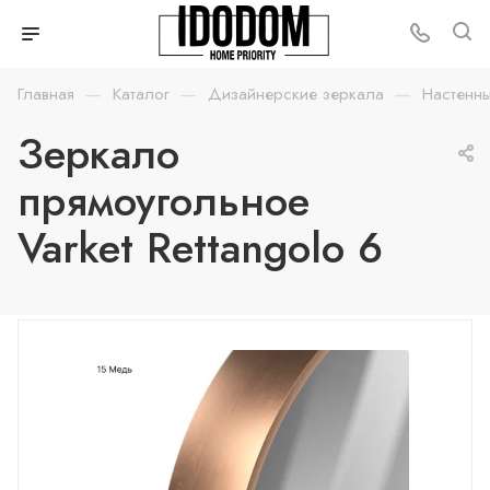
—
—
—
Главная
Каталог
Дизайнерские зеркала
Настенн
Зеркало
прямоугольное
Varket Rettangolo 6