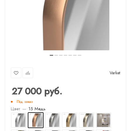
Varket
27 000
руб.
Под заказ
Цвет
—
15 Медь