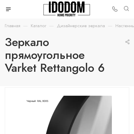
—
—
—
Главная
Каталог
Дизайнерские зеркала
Настенн
Зеркало
прямоугольное
Varket Rettangolo 6