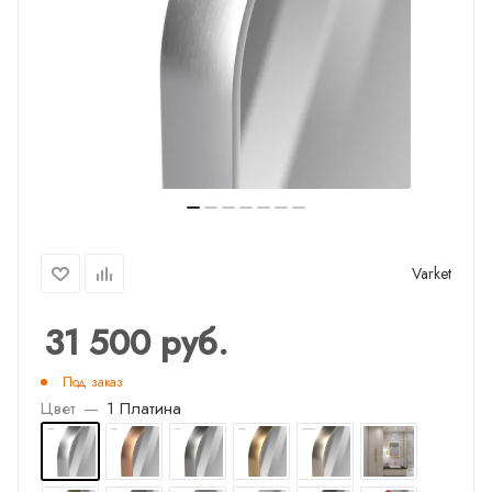
Varket
31 500
руб.
Под заказ
Цвет
—
1 Платина