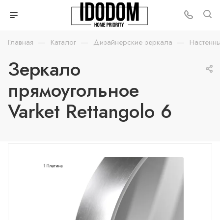
—
—
—
Главная
Каталог
Дизайнерские зеркала
Настенн
Зеркало
прямоугольное
Varket Rettangolo 6