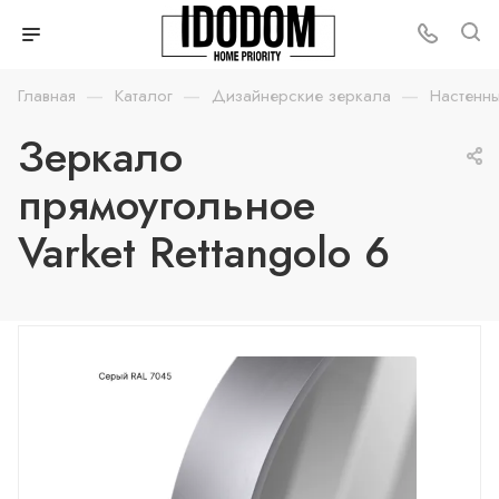
—
—
—
Главная
Каталог
Дизайнерские зеркала
Настенн
Зеркало
прямоугольное
Varket Rettangolo 6