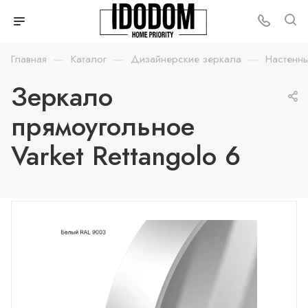
—
—
—
Главная
Каталог
Дизайнерские зеркала
Настенн
Зеркало
прямоугольное
Varket Rettangolo 6