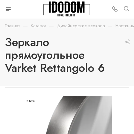
—
—
—
Главная
Каталог
Дизайнерские зеркала
Настенн
Зеркало
прямоугольное
Varket Rettangolo 6