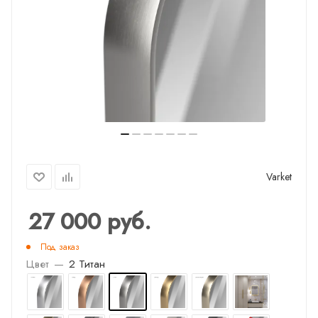
Varket
27 000
руб.
Под заказ
Цвет
—
2 Титан