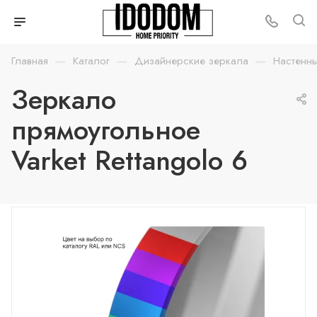
—
—
—
Главная
Каталог
Дизайнерские зеркала
Настенн
Зеркало
прямоугольное
Varket Rettangolo 6