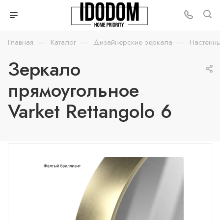
—
—
—
Главная
Каталог
Дизайнерские зеркала
Настенн
Зеркало
прямоугольное
Varket Rettangolo 6