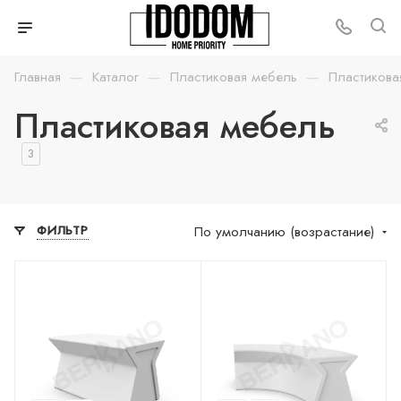
—
—
—
Главная
Каталог
Пластиковая мебель
Пластикова
Пластиковая мебель
3
По умолчанию (возрастание)
ФИЛЬТР