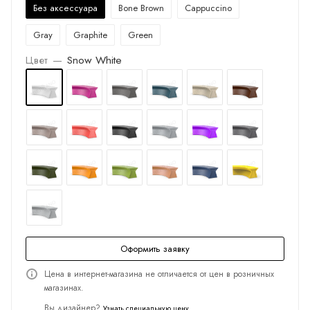
Без аксессуара
Bone Brown
Cappuccino
Gray
Graphite
Green
Цвет
—
Snow White
Оформить заявку
Цена в интернет-магазина не отличается от цен в розничных
магазинах.
Вы дизайнер?
Узнать специальную цену