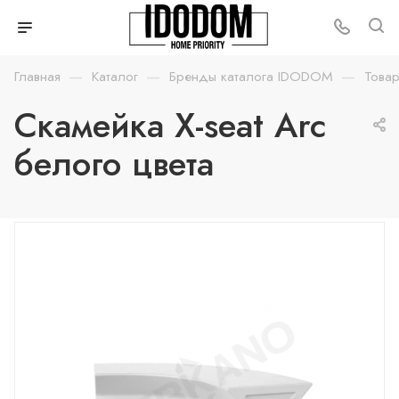
—
—
—
Главная
Каталог
Бренды каталога IDODOM
Товар
Скамейка X-seat Arc
белого цвета