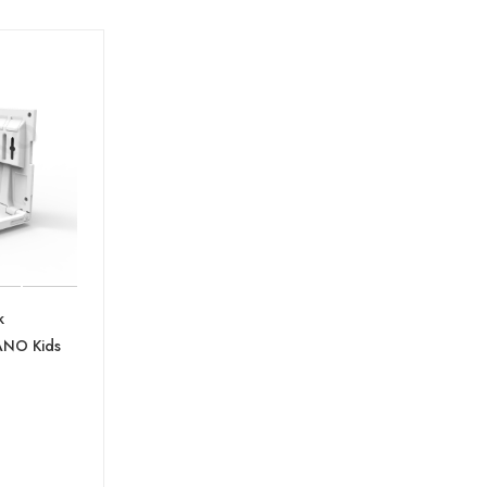
к
ANO Kids