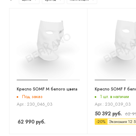
Кресло SOMF M белого цвета
Кресло SOMF F бело
Под заказ
1 шт. в наличии
Арт.: 230_046_03
Арт.: 230_039_03
50 392
руб.
62 9
62 990
руб.
-
20
%
Экономия
12 