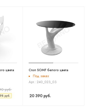
го цвета
Стол SOMF белого цвета
Под заказ
Арт.: 240_023_03
90
руб.
20 390
руб.
598
руб.