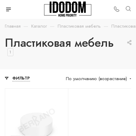
—
—
—
Главная
Каталог
Пластиковая мебель
Пластикова
Пластиковая мебель
1
По умолчанию (возрастание)
ФИЛЬТР