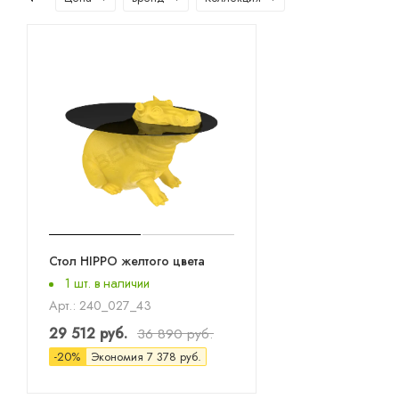
Стол HIPPO желтого цвета
1 шт. в наличии
Арт.: 240_027_43
29 512
руб.
36 890
руб.
-
20
%
Экономия
7 378
руб.