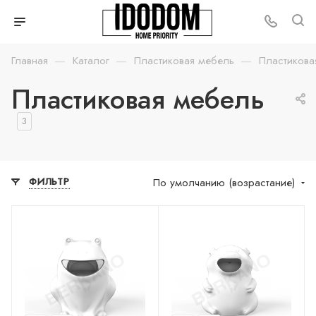
—
—
—
Главная
Каталог
Пластиковая мебель
Пластикова
Пластиковая мебель
3
По умолчанию (возрастание)
ФИЛЬТР