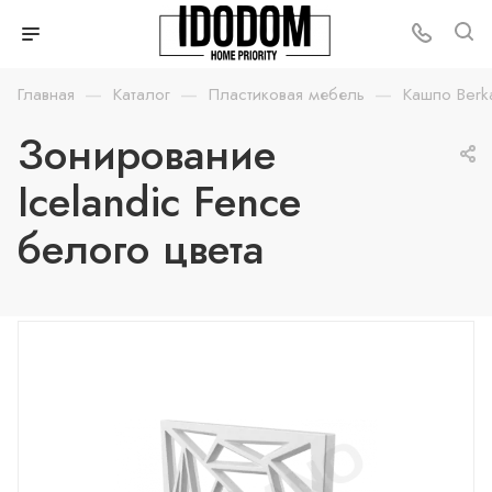
—
—
—
Главная
Каталог
Пластиковая мебель
Кашпо Berk
Зонирование
Icelandic Fence
белого цвета