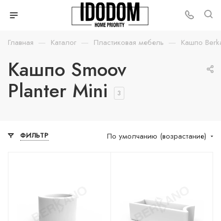
—
—
—
Главная
Каталог
Пластиковая мебель
Кашпо Berk
Кашпо Smoov
Planter Mini
3
По умолчанию (возрастание)
ФИЛЬТР