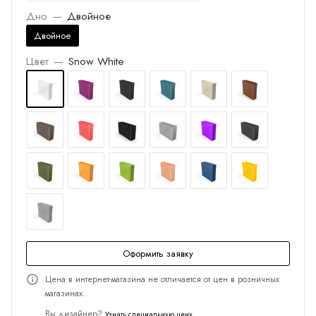
Дно
—
Двойное
Двойное
Цвет
—
Snow White
Оформить заявку
Цена в интернет-магазина не отличается от цен в розничных
магазинах.
Вы дизайнер?
Узнать специальную цену