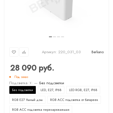
Артикул:
220_031_03
Berkano
28 090
руб.
Под заказ
Подсветка
—
Без подсветки
?
Без подсветки
LED, E27, IP68
LED RGB, E27, IP68
RGB E27 Умный дом
RGB ACC подсветка от батареек
RGB ACC подсветка перезаряжаемая