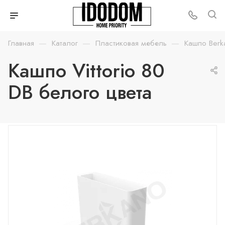
—
—
—
Главная
Каталог
Пластиковая мебель
Кашпо Berk
Кашпо Vittorio 80
DB белого цвета