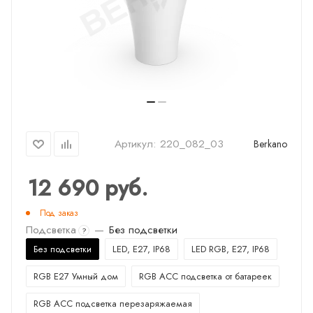
Артикул:
220_082_03
Berkano
12 690
руб.
Под заказ
Подсветка
—
Без подсветки
?
Без подсветки
LED, E27, IP68
LED RGB, E27, IP68
RGB E27 Умный дом
RGB ACC подсветка от батареек
RGB ACC подсветка перезаряжаемая