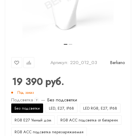
Артикул:
220_012_03
Berkano
19 390
руб.
Под заказ
Подсветка
—
Без подсветки
?
Без подсветки
LED, E27, IP68
LED RGB, E27, IP68
RGB E27 Умный дом
RGB ACC подсветка от батареек
RGB ACC подсветка перезаряжаемая