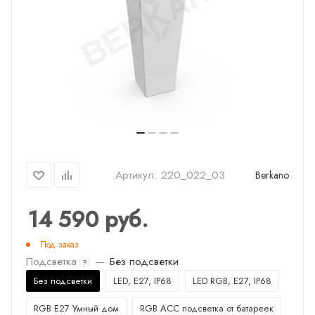
Артикул:
220_022_03
Berkano
14 590
руб.
Под заказ
Подсветка
—
Без подсветки
?
Без подсветки
LED, E27, IP68
LED RGB, E27, IP68
RGB E27 Умный дом
RGB ACC подсветка от батареек