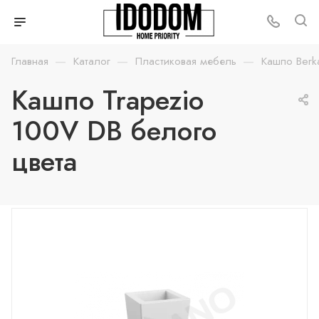
—
—
—
Главная
Каталог
Пластиковая мебель
Кашпо Berk
Кашпо Trapezio
100V DB белого
цвета