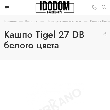
—
—
—
Главная
Каталог
Пластиковая мебель
Кашпо Berk
Кашпо Tigel 27 DB
белого цвета