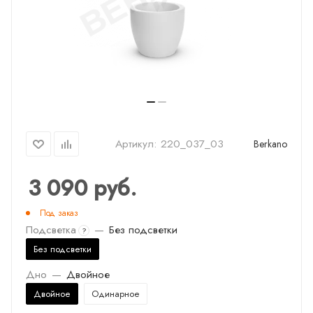
Артикул:
220_037_03
Berkano
3 090
руб.
Под заказ
Подсветка
—
Без подсветки
?
Без подсветки
Дно
—
Двойное
Двойное
Одинарное