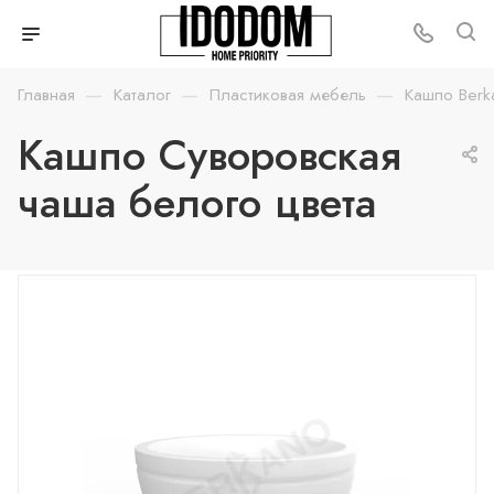
—
—
—
Главная
Каталог
Пластиковая мебель
Кашпо Berk
Кашпо Суворовская
чаша белого цвета