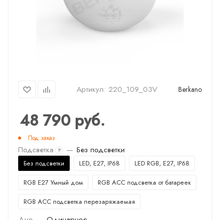
Артикул:
220_109_03V
Berkano
48 790
руб.
Под заказ
Подсветка
—
Без подсветки
?
Без подсветки
LED, E27, IP68
LED RGB, E27, IP68
RGB E27 Умный дом
RGB ACC подсветка от батареек
RGB ACC подсветка перезаряжаемая
Дно
—
Одинарное