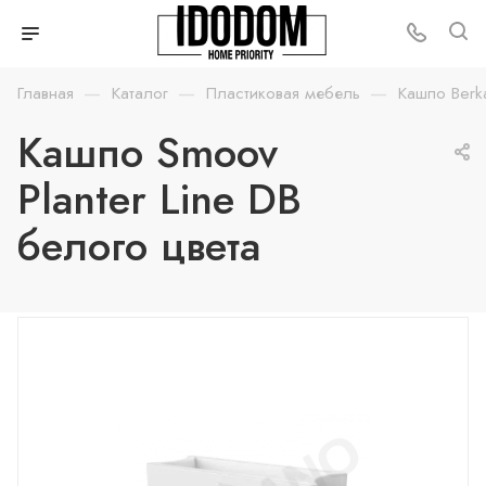
—
—
—
Главная
Каталог
Пластиковая мебель
Кашпо Berk
Кашпо Smoov
Planter Line DB
белого цвета