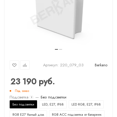
Артикул:
220_079_03
Berkano
23 190
руб.
Под заказ
Подсветка
—
Без подсветки
?
Без подсветки
LED, E27, IP68
LED RGB, E27, IP68
RGB E27 Умный дом
RGB ACC подсветка от батареек