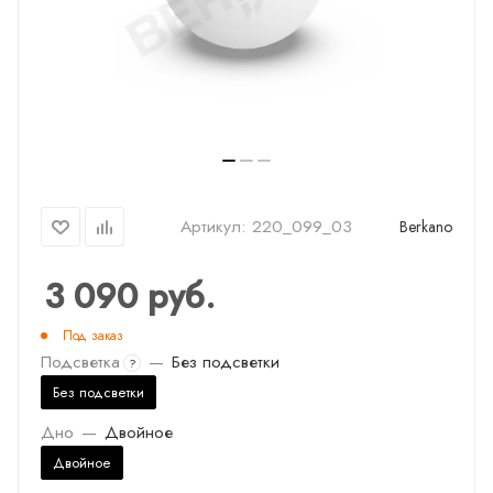
Артикул:
220_099_03
Berkano
3 090
руб.
Под заказ
Подсветка
—
Без подсветки
?
Без подсветки
Дно
—
Двойное
Двойное