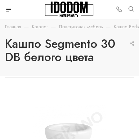
—
—
—
Главная
Каталог
Пластиковая мебель
Кашпо Berk
Кашпо Segmento 30
DB белого цвета