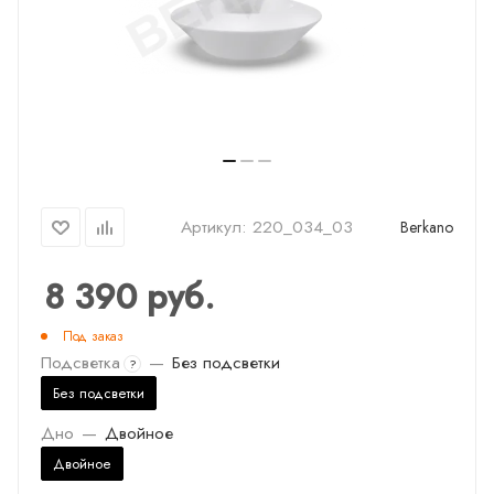
Артикул:
220_034_03
Berkano
8 390
руб.
Под заказ
Подсветка
—
Без подсветки
?
Без подсветки
Дно
—
Двойное
Двойное