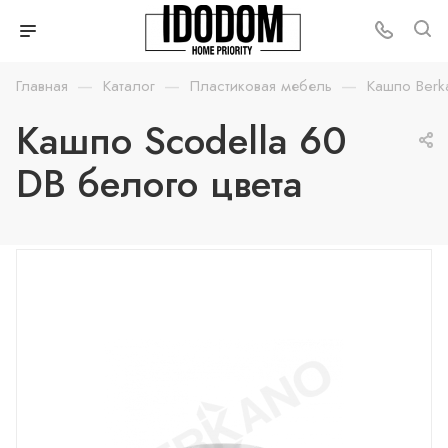
—
—
—
Главная
Каталог
Пластиковая мебель
Кашпо Berk
Кашпо Scodella 60
DB белого цвета