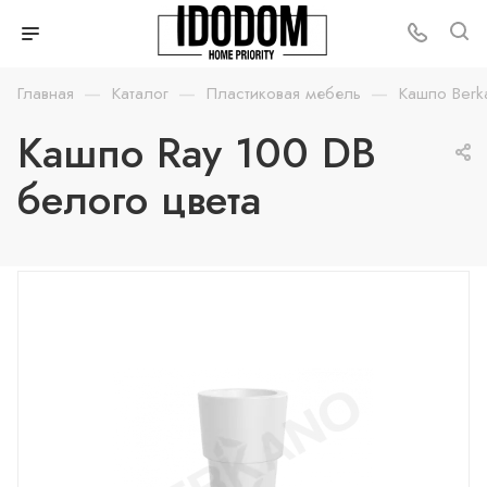
—
—
—
Главная
Каталог
Пластиковая мебель
Кашпо Berk
Кашпо Ray 100 DB
белого цвета