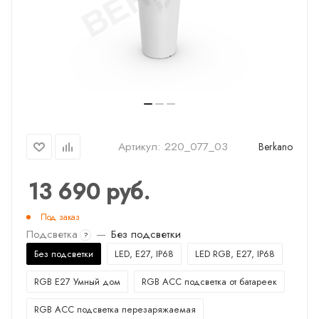
Артикул:
220_077_03
Berkano
13 690
руб.
Под заказ
Подсветка
—
Без подсветки
?
Без подсветки
LED, E27, IP68
LED RGB, E27, IP68
RGB E27 Умный дом
RGB ACC подсветка от батареек
RGB ACC подсветка перезаряжаемая