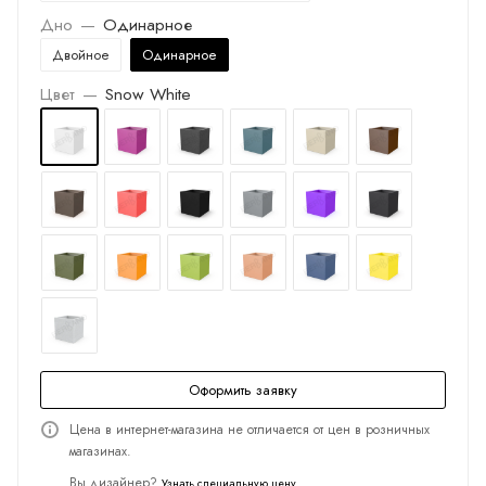
Дно
—
Одинарное
Двойное
Одинарное
Цвет
—
Snow White
Оформить заявку
Цена в интернет-магазина не отличается от цен в розничных
магазинах.
Вы дизайнер?
Узнать специальную цену