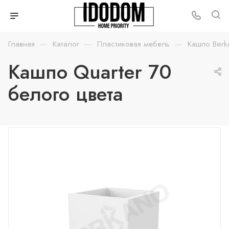
—
—
—
Главная
Каталог
Пластиковая мебель
Кашпо Berk
Кашпо Quarter 70
белого цвета