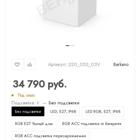
Артикул:
220_052_03V
Berkano
34 790
руб.
Под заказ
Подсветка
—
Без подсветки
?
Без подсветки
LED, E27, IP68
LED RGB, E27, IP68
RGB E27 Умный дом
RGB ACC подсветка от батареек
RGB ACC подсветка перезаряжаемая