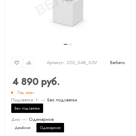
Артикул:
220_048_03V
Berkano
4 890
руб.
Под заказ
Подсветка
—
Без подсветки
?
Без подсветки
Дно
—
Одинарное
Двойное
Одинарное