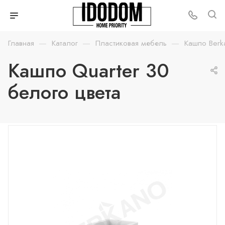
—
—
—
Главная
Каталог
Пластиковая мебель
Кашпо Berk
Кашпо Quarter 30
белого цвета