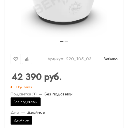
Артикул:
220_105_03
Berkano
42 390
руб.
Под заказ
Подсветка
—
Без подсветки
?
Без подсветки
Дно
—
Двойное
Двойное