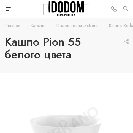
—
—
—
Главная
Каталог
Пластиковая мебель
Кашпо Berk
Кашпо Pion 55
белого цвета