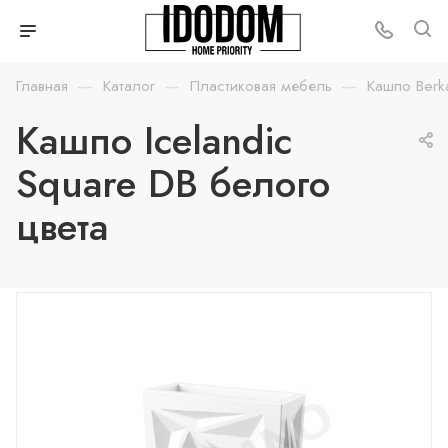
—
—
—
Главная
Каталог
Пластиковая мебель
Кашпо Berk
Кашпо Icelandic
Square DB белого
цвета