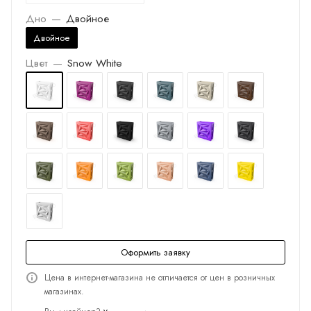
Дно
—
Двойное
Двойное
Цвет
—
Snow White
Оформить заявку
Цена в интернет-магазина не отличается от цен в розничных
магазинах.