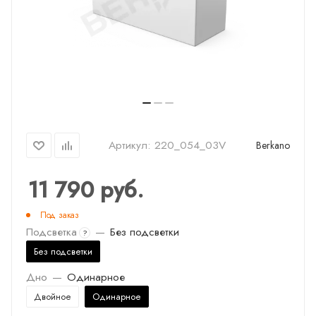
Артикул:
220_054_03V
Berkano
11 790
руб.
Под заказ
Подсветка
—
Без подсветки
?
Без подсветки
Дно
—
Одинарное
Двойное
Одинарное